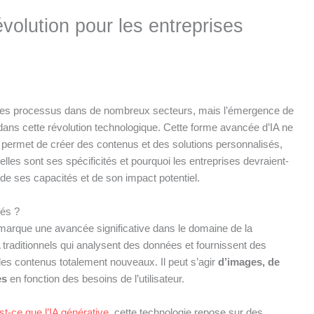
évolution pour les entreprises
éfini les processus dans de nombreux secteurs, mais l’émergence de
dans cette révolution technologique. Cette forme avancée d’IA ne
le permet de créer des contenus et des solutions personnalisés,
les sont ses spécificités et pourquoi les entreprises devraient-
n de ses capacités et de son impact potentiel.
tés ?
arque une avancée significative dans le domaine de la
 traditionnels qui analysent des données et fournissent des
des contenus totalement nouveaux. Il peut s’agir
d’images, de
es
en fonction des besoins de l’utilisateur.
st-ce que l’IA générative
, cette technologie repose sur des