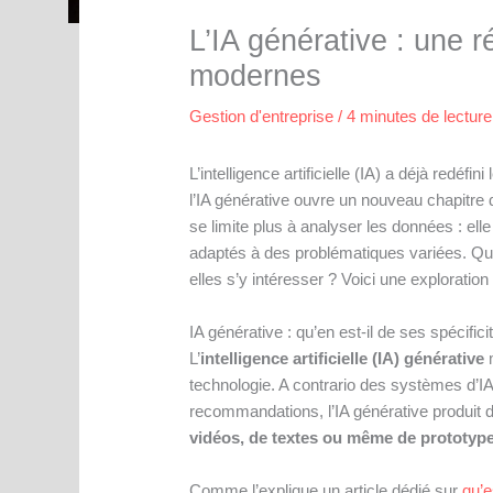
L’IA générative : une r
modernes
Gestion d'entreprise
/
4 minutes de lecture
L’intelligence artificielle (IA) a déjà red
l’IA générative ouvre un nouveau chapitre 
se limite plus à analyser les données : el
adaptés à des problématiques variées. Quel
elles s’y intéresser ? Voici une exploratio
IA générative : qu’en est-il de ses spécifici
L’
intelligence artificielle (IA) générative
m
technologie. A contrario des systèmes d’IA
recommandations, l’IA générative produit 
vidéos, de textes ou même de prototyp
Comme l’explique un article dédié sur
qu’e