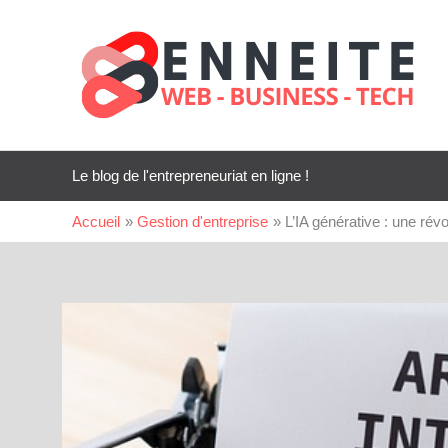
Aller
au
contenu
Le blog de l'entrepreneuriat en ligne !
Accueil
Gestion d'entreprise
L’IA générative : une rév