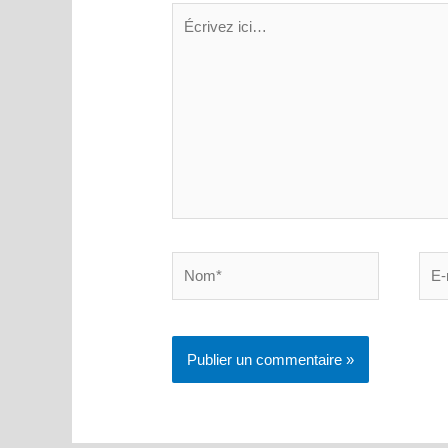
Écrivez
ici…
Nom*
E-
mail