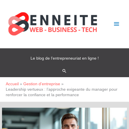
Aller
Men
au
contenu
princ
Le blog de l'entrepreneuriat en ligne !
Rechercher
Accueil
Gestion d'entreprise
Leadership vertueux : l’approche exigeante du manager pour
renforcer la confiance et la performance