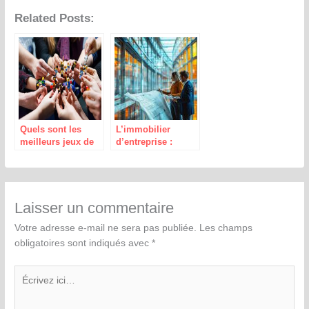
Related Posts:
Quels sont les
L’immobilier
meilleurs jeux de
d’entreprise :
team building pour
tendances et
entreprises ?
opportunités pour
optimiser vos
investissements
professionnels
Laisser un commentaire
Votre adresse e-mail ne sera pas publiée.
Les champs
obligatoires sont indiqués avec
*
Écrivez
ici…