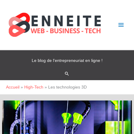
Aller
Men
au
contenu
princ
Le blog de l'entrepreneuriat en ligne !
Rechercher
Accueil
High-Tech
Les technologies 3D