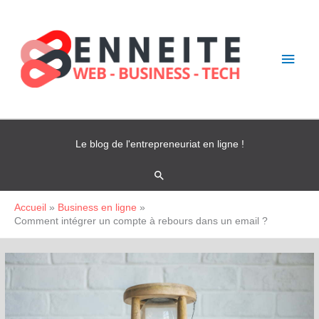
Aller
Men
au
contenu
princ
Le blog de l'entrepreneuriat en ligne !
Rechercher
Accueil
Business en ligne
Comment intégrer un compte à rebours dans un email ?