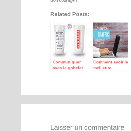
Bon courage !
Related Posts:
Communiquer
Comment avoir la
avec le gobelet
meilleure
personnalisé
visibilité sur
réutilisable
internet pour
booster sa
communication ?
Laisser un commentaire